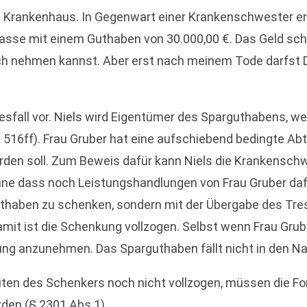
 Krankenhaus. In Gegenwart einer Krankenschwester erk
sse mit einem Guthaben von 30.000,00 €. Das Geld schenk
ich nehmen kannst. Aber erst nach meinem Tode darfst 
sfall vor. Niels wird Eigentümer des Sparguthabens, we
516ff). Frau Gruber hat eine aufschiebend bedingte Abt
en soll. Zum Beweis dafür kann Niels die Krankenschwe
e dass noch Leistungshandlungen von Frau Gruber dafür 
uthaben zu schenken, sondern mit der Übergabe des Tres
amit ist die Schenkung vollzogen. Selbst wenn Frau Grub
ung anzunehmen. Das Sparguthaben fällt nicht in den N
iten des Schenkers noch nicht vollzogen, müssen die For
rden (§ 2301 Abs.1)